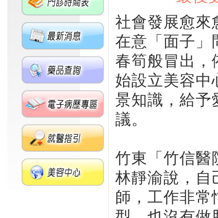
社會發展愈來
在意「面子」
春筍般冒出，
始設立美容中
景知識，給予
議。
竹東「竹信醫
林靜渝說，自
師，工作非常
型，也沒有做