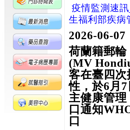
疫情監測速訊_W2
生福利部疾病
2026-06-07
荷蘭籍郵輪
(MV Hondi
客在臺四次
性，於
6
月
7
主健康管理
口通知
WH
口